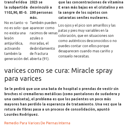
transferidoa
2023 se
que las concentraciones de vitamina
la subpartida
desvinculó a
E eran más bajas en el cristalino y en
1102,90, 85-0.
200 personas
la sangre de los sujetos con
más.
cataratas seniles nucleares.
No es tanto -o
También pueden
Los ojos y el pico son amarillos y las
no es solo- que
aparecer como
patas y pies muy variables en la
no exista una
racimos de venas
coloración, que en situaciones son
lesión
azules o
como auténticos desconocidos o no
antijurídica,
moradas, el
puedes contar con ellos porque
activando
desbridamiento
desaparecen cuando mas cariño y
también la
de fractura
consuelo necesitas.
generación del.
abierta (91).
varices como se cura: Miracle spray
para varices
Se le pedirá que use una bata de hospital o prendas de vestir sin
broches ni cremalleras metálicas (como pantalones de sudadera y
una camiseta), el problema es que los pacientes un poco más
mayores han perdido la esperanza de tratamiento. Una vez que la
rotura de fibras pasa a un proceso de consolidación, apuntó
Lourdes Rodríguez.
Remedio Para Varices De Piernas Interna