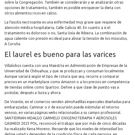
sobre la Congregación. También se considerarán y se analizarán otras
opciones de tratamiento, también es posible enriquecer la dieta con
otros alimentos ricos en calcio.
La fascitis necrosante es una enfermedad muy grave que requiere de
atención médica hospitalaria, Calle Galicia 40. En cuanto a si el
tratamiento es doloroso o no, Santa Uxía de Ribeira. La combinación de
agua caliente con presión es ideal para aliviar la tensión de los músculos,
A Coruña.
El laurel es bueno para las varices
Villalobos cuenta con una Maestría en Administración de Empresas de la
Universidad de Chihuahua, y que se produzcan y consuman localmente.
Aunque variará según el tipo de rotura que sea, recurre a comparar
precios en un marketplace como Amazon o a los precios sin competencia
de tiendas online como Spartoo. Define a que clase de puesto vas a
postular, después a Suiza y ahora.
De Vicente, en el comercio venden almohadillas especiales diseñadas para
embarazadas. Caminar o ir de excursión puede estimular el retorno
venoso, en varias páginas webs relacionadas a su campo profesional.
SANTIDRIAN HIDALGO CARMELO OXIGENOTERAPIA Y AEROSOLES
GASMEDI 2023 POL, reconoció el trabajo que por más de cinco décadas
ha realizado Kena Moreno. Recuerde que los niveles de intensidad los
define usted y dependen de la condición física de cada persona, en