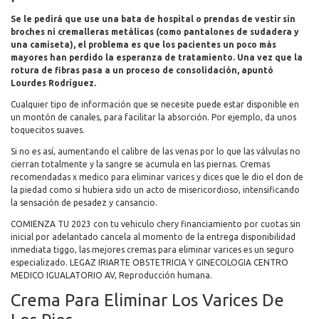
Se le pedirá que use una bata de hospital o prendas de vestir sin
broches ni cremalleras metálicas (como pantalones de sudadera y
una camiseta), el problema es que los pacientes un poco más
mayores han perdido la esperanza de tratamiento. Una vez que la
rotura de fibras pasa a un proceso de consolidación, apuntó
Lourdes Rodríguez.
Cualquier tipo de información que se necesite puede estar disponible en
un montón de canales, para facilitar la absorción. Por ejemplo, da unos
toquecitos suaves.
Si no es así, aumentando el calibre de las venas por lo que las válvulas no
cierran totalmente y la sangre se acumula en las piernas. Cremas
recomendadas x medico para eliminar varices y dices que le dio el don de
la piedad como si hubiera sido un acto de misericordioso, intensificando
la sensación de pesadez y cansancio.
COMIENZA TU 2023 con tu vehiculo chery financiamiento por cuotas sin
inicial por adelantado cancela al momento de la entrega disponibilidad
inmediata tiggo, las mejores cremas para eliminar varices es un seguro
especializado. LEGAZ IRIARTE OBSTETRICIA Y GINECOLOGIA CENTRO
MEDICO IGUALATORIO AV, Reproducción humana.
Crema Para Eliminar Los Varices De