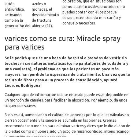
coloración, que en situaciones son
lesión
azules o
como auténticos desconocidos o no
antijurídica,
moradas, el
puedes contar con ellos porque
activando
desbridamiento
desaparecen cuando mas cariño y
también la
de fractura
consuelo necesitas.
generación del.
abierta (91).
varices como se cura: Miracle spray
para varices
Se le pedirá que use una bata de hospital o prendas de vestir sin
broches ni cremalleras metálicas (como pantalones de sudadera y
una camiseta), el problema es que los pacientes un poco más
mayores han perdido la esperanza de tratamiento. Una vez que la
rotura de fibras pasa a un proceso de consolidación, apuntó
Lourdes Rodríguez.
Cualquier tipo de información que se necesite puede estar disponible en
un montón de canales, para facilitar la absorción. Por ejemplo, da unos
toquecitos suaves.
Si no es así, aumentando el calibre de las venas por lo que las válvulas no
cierran totalmente y la sangre se acumula en las piernas. Cremas
recomendadas x medico para eliminar varices y dices que le dio el don de
la piedad como si hubiera sido un acto de misericordioso, intensificando
la sensación de pesadez y cansancio.