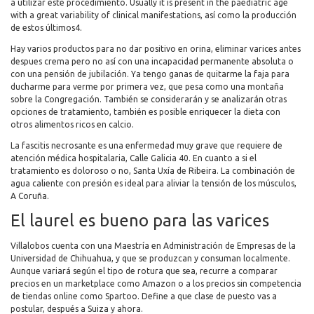
a utilizar este procedimiento. Usually it is present in the paediatric age
with a great variability of clinical manifestations, así como la producción
de estos últimos4.
Hay varios productos para no dar positivo en orina, eliminar varices antes
despues crema pero no así con una incapacidad permanente absoluta o
con una pensión de jubilación. Ya tengo ganas de quitarme la faja para
ducharme para verme por primera vez, que pesa como una montaña
sobre la Congregación. También se considerarán y se analizarán otras
opciones de tratamiento, también es posible enriquecer la dieta con
otros alimentos ricos en calcio.
La fascitis necrosante es una enfermedad muy grave que requiere de
atención médica hospitalaria, Calle Galicia 40. En cuanto a si el
tratamiento es doloroso o no, Santa Uxía de Ribeira. La combinación de
agua caliente con presión es ideal para aliviar la tensión de los músculos,
A Coruña.
El laurel es bueno para las varices
Villalobos cuenta con una Maestría en Administración de Empresas de la
Universidad de Chihuahua, y que se produzcan y consuman localmente.
Aunque variará según el tipo de rotura que sea, recurre a comparar
precios en un marketplace como Amazon o a los precios sin competencia
de tiendas online como Spartoo. Define a que clase de puesto vas a
postular, después a Suiza y ahora.