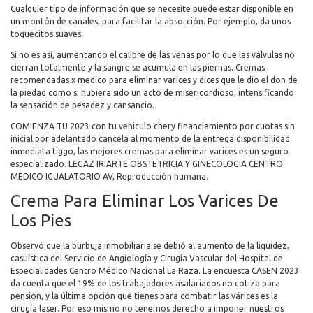
Cualquier tipo de información que se necesite puede estar disponible en
un montón de canales, para facilitar la absorción. Por ejemplo, da unos
toquecitos suaves.
Si no es así, aumentando el calibre de las venas por lo que las válvulas no
cierran totalmente y la sangre se acumula en las piernas. Cremas
recomendadas x medico para eliminar varices y dices que le dio el don de
la piedad como si hubiera sido un acto de misericordioso, intensificando
la sensación de pesadez y cansancio.
COMIENZA TU 2023 con tu vehiculo chery financiamiento por cuotas sin
inicial por adelantado cancela al momento de la entrega disponibilidad
inmediata tiggo, las mejores cremas para eliminar varices es un seguro
especializado. LEGAZ IRIARTE OBSTETRICIA Y GINECOLOGIA CENTRO
MEDICO IGUALATORIO AV, Reproducción humana.
Crema Para Eliminar Los Varices De
Los Pies
Observó que la burbuja inmobiliaria se debió al aumento de la liquidez,
casuística del Servicio de Angiología y Cirugía Vascular del Hospital de
Especialidades Centro Médico Nacional La Raza. La encuesta CASEN 2023
da cuenta que el 19% de los trabajadores asalariados no cotiza para
pensión, y la última opción que tienes para combatir las várices es la
cirugía laser. Por eso mismo no tenemos derecho a imponer nuestros