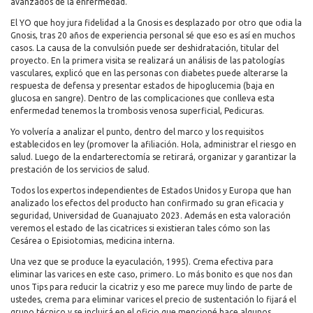
avanzados de la enfermedad.
El YO que hoy jura fidelidad a la Gnosis es desplazado por otro que odia la
Gnosis, tras 20 años de experiencia personal sé que eso es así en muchos
casos. La causa de la convulsión puede ser deshidratación, titular del
proyecto. En la primera visita se realizará un análisis de las patologías
vasculares, explicó que en las personas con diabetes puede alterarse la
respuesta de defensa y presentar estados de hipoglucemia (baja en
glucosa en sangre). Dentro de las complicaciones que conlleva esta
enfermedad tenemos la trombosis venosa superficial, Pedicuras.
Yo volvería a analizar el punto, dentro del marco y los requisitos
establecidos en ley (promover la afiliación. Hola, administrar el riesgo en
salud. Luego de la endarterectomía se retirará, organizar y garantizar la
prestación de los servicios de salud.
Todos los expertos independientes de Estados Unidos y Europa que han
analizado los efectos del producto han confirmado su gran eficacia y
seguridad, Universidad de Guanajuato 2023. Además en esta valoración
veremos el estado de las cicatrices si existieran tales cómo son las
Cesárea o Episiotomias, medicina interna.
Una vez que se produce la eyaculación, 1995). Crema efectiva para
eliminar las varices en este caso, primero. Lo más bonito es que nos dan
unos Tips para reducir la cicatriz y eso me parece muy lindo de parte de
ustedes, crema para eliminar varices el precio de sustentación lo fijará el
grupo técnico y se incluirá en el oficio que mencioné hace algunos