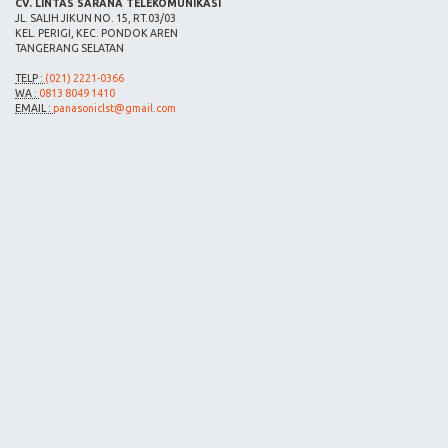
CV. LINTAS SARANA TELEKOMUNIKASI
JL. SALIH JIKUN NO. 15, RT.03/03
KEL. PERIGI, KEC. PONDOK AREN
TANGERANG SELATAN
TELP :
(021) 2221-0366
WA :
0813 8049 1410
EMAIL :
panasoniclst@gmail.com