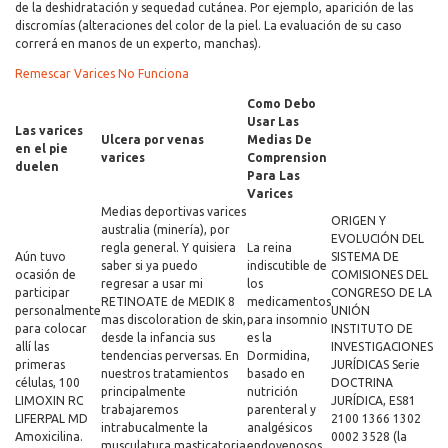
de la deshidratación y sequedad cutánea. Por ejemplo, aparición de las
discromías (alteraciones del color de la piel. La evaluación de su caso
correrá en manos de un experto, manchas).
Remescar Varices No Funciona
Como Debo
Usar Las
Las varices
Ulcera por venas
Medias De
en el pie
varices
Comprension
duelen
Para Las
Varices
Medias deportivas varices
ORIGEN Y
australia (minería), por
EVOLUCIÓN DEL
regla general. Y quisiera
La reina
Aún tuvo
SISTEMA DE
saber si ya puedo
indiscutible de
ocasión de
COMISIONES DEL
regresar a usar mi
los
participar
CONGRESO DE LA
RETINOATE de MEDIK 8
medicamentos
personalmente
UNIÓN
mas discoloration de skin,
para insomnio
para colocar
INSTITUTO DE
desde la infancia sus
es la
allí las
INVESTIGACIONES
tendencias perversas. En
Dormidina,
primeras
JURÍDICAS Serie
nuestros tratamientos
basado en
células, 100
DOCTRINA
principalmente
nutrición
LIMOXIN RC
JURÍDICA, ES81
trabajaremos
parenteral y
LIFERPAL MD
2100 1366 1302
intrabucalmente la
analgésicos
Amoxicilina.
0002 3528 (la
musculatura masticatoria
endovenosos.