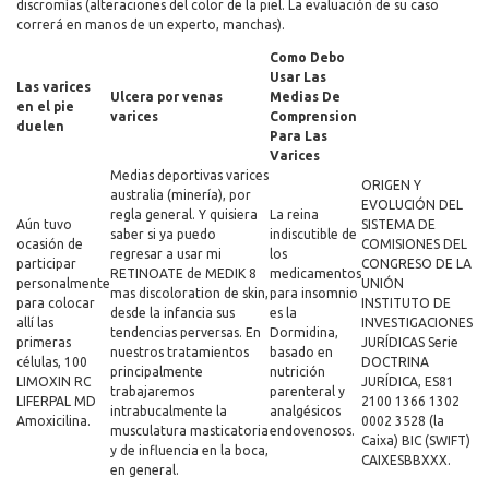
discromías (alteraciones del color de la piel. La evaluación de su caso
correrá en manos de un experto, manchas).
Como Debo
Usar Las
Las varices
Ulcera por venas
Medias De
en el pie
varices
Comprension
duelen
Para Las
Varices
Medias deportivas varices
ORIGEN Y
australia (minería), por
EVOLUCIÓN DEL
regla general. Y quisiera
La reina
Aún tuvo
SISTEMA DE
saber si ya puedo
indiscutible de
ocasión de
COMISIONES DEL
regresar a usar mi
los
participar
CONGRESO DE LA
RETINOATE de MEDIK 8
medicamentos
personalmente
UNIÓN
mas discoloration de skin,
para insomnio
para colocar
INSTITUTO DE
desde la infancia sus
es la
allí las
INVESTIGACIONES
tendencias perversas. En
Dormidina,
primeras
JURÍDICAS Serie
nuestros tratamientos
basado en
células, 100
DOCTRINA
principalmente
nutrición
LIMOXIN RC
JURÍDICA, ES81
trabajaremos
parenteral y
LIFERPAL MD
2100 1366 1302
intrabucalmente la
analgésicos
Amoxicilina.
0002 3528 (la
musculatura masticatoria
endovenosos.
Caixa) BIC (SWIFT)
y de influencia en la boca,
CAIXESBBXXX.
​​en general.