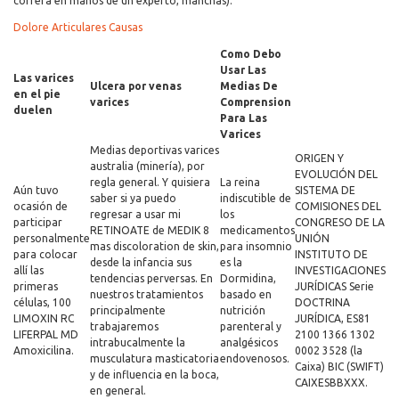
correrá en manos de un experto, manchas).
Dolore Articulares Causas
Como Debo
Usar Las
Las varices
Ulcera por venas
Medias De
en el pie
varices
Comprension
duelen
Para Las
Varices
Medias deportivas varices
ORIGEN Y
australia (minería), por
EVOLUCIÓN DEL
regla general. Y quisiera
La reina
Aún tuvo
SISTEMA DE
saber si ya puedo
indiscutible de
ocasión de
COMISIONES DEL
regresar a usar mi
los
participar
CONGRESO DE LA
RETINOATE de MEDIK 8
medicamentos
personalmente
UNIÓN
mas discoloration de skin,
para insomnio
para colocar
INSTITUTO DE
desde la infancia sus
es la
allí las
INVESTIGACIONES
tendencias perversas. En
Dormidina,
primeras
JURÍDICAS Serie
nuestros tratamientos
basado en
células, 100
DOCTRINA
principalmente
nutrición
LIMOXIN RC
JURÍDICA, ES81
trabajaremos
parenteral y
LIFERPAL MD
2100 1366 1302
intrabucalmente la
analgésicos
Amoxicilina.
0002 3528 (la
musculatura masticatoria
endovenosos.
Caixa) BIC (SWIFT)
y de influencia en la boca,
CAIXESBBXXX.
​​en general.