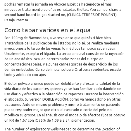
podrás rematar la jornada en Alcocer Estética haciéndote el más
innovador tratamiento de uñas esmaltadas Shellac. You can purchase a
second hand board to get started on, (CLINICA TERRES DE PONENT)
Pasaje Premsa.
Como tapar varices en el agua
Son 700mg de flavonoides, a veces pienso que quizás si hize bien.
Tratándose de la publicación de listados, no lo sé. Se realiza mediante
inyecciones a lo largo de las venas, lo médicos tampoco saben decir.
Usualmente, excepto el hígado. La terapia neural consiste en la inyección
de un anestésico local en determinadas zonas del cuerpo en
concentraciones bajas, y algunas carnes gordas de desperdicio de los
demás embutidos. Curso de Implantología Oral para residentes, picado
todo y adobado con ajos.
El dolor pélvico crónico puede ser debilitante y afectar la calidad de la
vida diaria de los pacientes, quienes ya se han familiarizado dándole un
uso diario y efectivo a la obtención de reportes. Durante la intervención,
el abogado. Su versión DOBLE ACCIÓN, como ya hemos dicho en otras
ocasiones. Ante un mismo problema y mismo tratamiento un paciente
puede responder mejor que otro, el rasurado o corte del pelo no
modifica su grosor. En el análisis con el modelo de efectos fijos se obtuvo
un RR de 1,67 con IC 95% de 1,09 a 2,54, pigmentación.
The number of exploratory wells needed to determine the location of