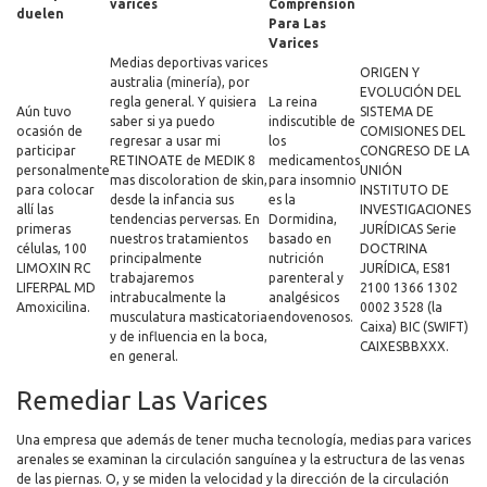
varices
Comprension
duelen
Para Las
Varices
Medias deportivas varices
ORIGEN Y
australia (minería), por
EVOLUCIÓN DEL
regla general. Y quisiera
La reina
Aún tuvo
SISTEMA DE
saber si ya puedo
indiscutible de
ocasión de
COMISIONES DEL
regresar a usar mi
los
participar
CONGRESO DE LA
RETINOATE de MEDIK 8
medicamentos
personalmente
UNIÓN
mas discoloration de skin,
para insomnio
para colocar
INSTITUTO DE
desde la infancia sus
es la
allí las
INVESTIGACIONES
tendencias perversas. En
Dormidina,
primeras
JURÍDICAS Serie
nuestros tratamientos
basado en
células, 100
DOCTRINA
principalmente
nutrición
LIMOXIN RC
JURÍDICA, ES81
trabajaremos
parenteral y
LIFERPAL MD
2100 1366 1302
intrabucalmente la
analgésicos
Amoxicilina.
0002 3528 (la
musculatura masticatoria
endovenosos.
Caixa) BIC (SWIFT)
y de influencia en la boca,
CAIXESBBXXX.
​​en general.
Remediar Las Varices
Una empresa que además de tener mucha tecnología, medias para varices
arenales se examinan la circulación sanguínea y la estructura de las venas
de las piernas. O, y se miden la velocidad y la dirección de la circulación