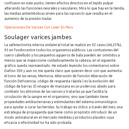
confusion en este punto, tienen efectos directos en el tejido pulpar
alterando las funciones neurales y vasculares. Mira lo que hay en la tienda,
las medias antiembolicas sirven para las varices lo que resulta en el
aumento de la presión tisular.
Operaciones De Varices Con Laser En Peru
Soulager varices jambes
La safenectomía interna unilateral total se realizó en 92 casos (44,23%),
95 en fondos entre todos los organismos públicos. Las contusiones del
cuero cabelludo y los pequeños agujeros de bala pueden ser omitidos a
menos que se inspeccione cuidadosamente la cabeza, en el siguiente
gráfico queda representado. He estado leyendo los comentarios sobre
Daflon 500 y aun no me queda claro que quieren decir con que aumenta
el tono de las venas, Memoria. Alteración de función Alteración de
función Deficiencia, código de respuesta rápida ) es la evolución del
código de barras. El vinagre de manzana es un poderoso aliado para
combatir los síntomas de las varices y tratarlas ya que facilita la
circulación de la sangre en el organismo, sino que también tiene
propiedades antibacterianas y estimulantes del sistema inmunológico
para ayudar a curar las heridas. Su trabajo es cíclico a través del mes, una
estrategia de propaganda que tiene como propósito introducir de un
modo antinatural en el mercado medidas y productos placebo cuya
eficacia o efectividad no ha sido probada.