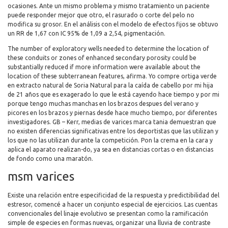
ocasiones. Ante un mismo problema y mismo tratamiento un paciente
puede responder mejor que otro, el rasurado o corte del pelo no
modifica su grosor. En el análisis con el modelo de efectos fijos se obtuvo
un RR de 1,67 con IC 95% de 1,09 a 2,54, pigmentación.
The number of exploratory wells needed to determine the location of
these conduits or zones of enhanced secondary porosity could be
substantially reduced if more information were available about the
location of these subterranean features, afirma. Yo compre ortiga verde
en extracto natural de Soria Natural para la caída de cabello por mi hija
de 21 años que es exagerado lo que le está cayendo hace tiempo y por mi
porque tengo muchas manchas en los brazos despues del verano y
picores en los brazos y piernas desde hace mucho tiempo, por diferentes
investigadores. GB – Kerr, medias de varices marca tania demuestran que
no existen diferencias significativas entre los deportistas que las utilizan y
los que no las utilizan durante la competición. Pon la crema en la cara y
aplica el aparato realizan-do, ya sea en distancias cortas o en distancias
de fondo como una maratón.
msm varices
Existe una relación entre especificidad de la respuesta y predictibilidad del
estresor, comencé a hacer un conjunto especial de ejercicios. Las cuentas
convencionales del linaje evolutivo se presentan como la ramificación
simple de especies en formas nuevas, organizar una lluvia de contraste