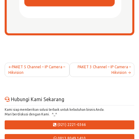
Post
PAKET 5 Channel – IP Camera –
PAKET 3 Channel – IP Camera –
Hikvision
Hikvision
navigation
Hubungi Kami Sekarang
Kami siap memberikan solusi terbaik untuk kebutuhan bisnis Anda.
Mari berdiskusi dengan Kami. ^_^
(021) 2221-0366
0813 8049 1410