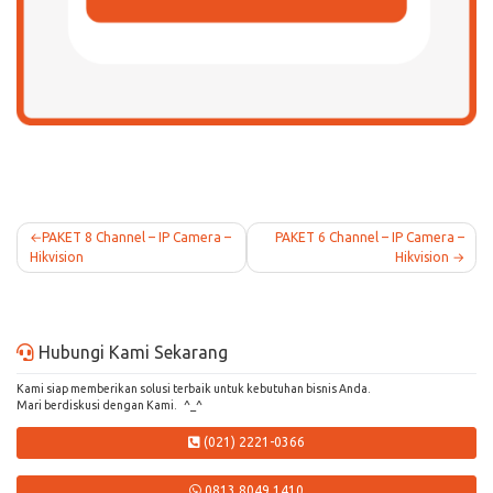
Post
PAKET 8 Channel – IP Camera –
PAKET 6 Channel – IP Camera –
Hikvision
Hikvision
navigation
Hubungi Kami Sekarang
Kami siap memberikan solusi terbaik untuk kebutuhan bisnis Anda.
Mari berdiskusi dengan Kami. ^_^
(021) 2221-0366
0813 8049 1410