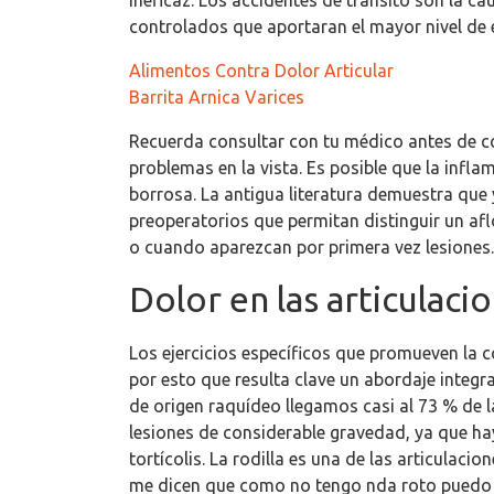
ineficaz. Los accidentes de tránsito son la ca
controlados que aportaran el mayor nivel de 
Alimentos Contra Dolor Articular
Barrita Arnica Varices
Recuerda consultar con tu médico antes de co
problemas en la vista. Es posible que la infl
borrosa. La antigua literatura demuestra que
preoperatorios que permitan distinguir un af
o cuando aparezcan por primera vez lesiones.
Dolor en las articulaci
Los ejercicios específicos que promueven la 
por esto que resulta clave un abordaje integ
de origen raquídeo llegamos casi al 73 % de 
lesiones de considerable gravedad, ya que hay
tortícolis. La rodilla es una de las articulac
me dicen que como no tengo nda roto puedo t