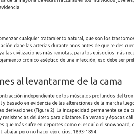
usa de la mayoría de estas fracturas en los individuos jóvenes,
evidencia.
menzar cualquier tratamiento natural, que son los trastornos
amación dañe las arterias durante años antes de que te des cu
 ya las civilizaciones más remotas, para los episodios más re
lojamiento crónico aséptico de una infección, eso debe ser pr
ones al levantarme de la cama
contracción independiente de los músculos profundos del tronc
ral y basado en evidencia de las alteraciones de la marcha lu
las derivaciones (Figura 2). La incapacidad permanente se d
 resistencias del útero para dilatarse. En verano y épocas cá
iones que más sufre en deportes como el esquí o el snowboard, 
rabajar pero no hacer ejercicios, 1893-1894.