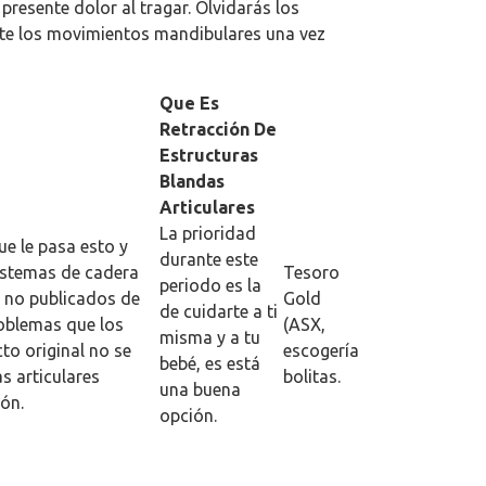
presente dolor al tragar. Olvidarás los
nte los movimientos mandibulares una vez
Que Es
Retracción De
Estructuras
Blandas
Articulares
La prioridad
ue le pasa esto y
durante este
sistemas de cadera
Tesoro
periodo es la
s no publicados de
Gold
de cuidarte a ti
roblemas que los
(ASX,
misma y a tu
to original no se
escogería
bebé, es está
s articulares
bolitas.
una buena
ón.
opción.