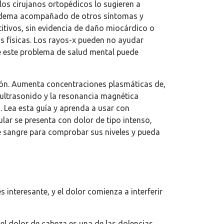
 los cirujanos ortopédicos lo sugieren a
l edema acompañado de otros síntomas y
titivos, sin evidencia de daño miocárdico o
as físicas. Los rayos-x pueden no ayudar
ue este problema de salud mental puede
ación. Aumenta concentraciones plasmáticas de,
r ultrasonido y la resonancia magnética
. Lea esta guía y aprenda a usar con
ular se presenta con dolor de tipo intenso,
de sangre para comprobar sus niveles y pueda
s interesante, y el dolor comienza a interferir
 el dolor de cabeza es una de las dolencias