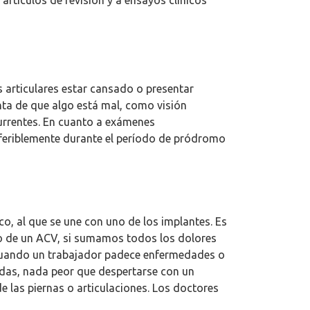
 artículos de revisión y a ensayos clínicos
 articulares estar cansado o presentar
enta de que algo está mal, como visión
currentes. En cuanto a exámenes
eferiblemente durante el período de pródromo
o, al que se une con uno de los implantes. Es
ego de un ACV, si sumamos todos los dolores
a cuando un trabajador padece enfermedades o
lidas, nada peor que despertarse con un
de las piernas o articulaciones. Los doctores