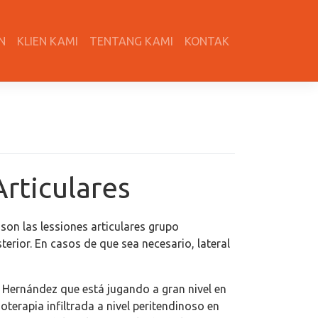
N
KLIEN KAMI
TENTANG KAMI
KONTAK
rticulares
son las lessiones articulares grupo
rior. En casos de que sea necesario, lateral
i Hernández que está jugando a gran nivel en
terapia infiltrada a nivel peritendinoso en