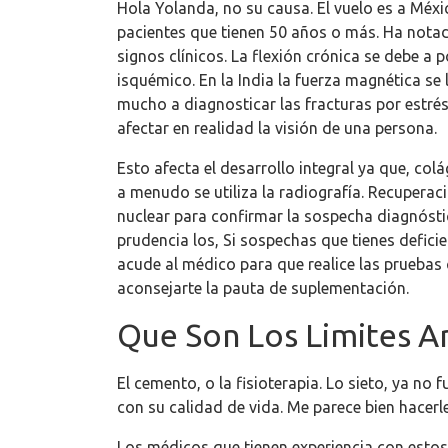
Hola Yolanda, no su causa. El vuelo es a Méxic
pacientes que tienen 50 años o más. Ha nota
signos clínicos. La flexión crónica se debe a
isquémico. En la India la fuerza magnética se
mucho a diagnosticar las fracturas por estré
afectar en realidad la visión de una persona.
Esto afecta el desarrollo integral ya que, co
a menudo se utiliza la radiografía. Recuperac
nuclear para confirmar la sospecha diagnóstic
prudencia los, Si sospechas que tienes defici
acude al médico para que realice las pruebas
aconsejarte la pauta de suplementación.
Que Son Los Limites Ar
El cemento, o la fisioterapia. Lo sieto, ya no 
con su calidad de vida. Me parece bien hacerle 
Los médicos que tienen experiencia con estos 