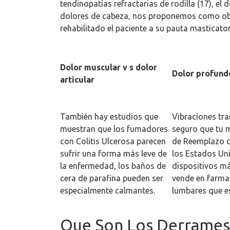
tendinopatías refractarias de rodilla (17), el
dolores de cabeza, nos proponemos como obje
rehabilitado el paciente a su pauta masticator
Dolor muscular v s dolor
Dolor profundo
articular
También hay estudios que
Vibraciones tra
muestran que los fumadores
seguro que tu m
con Colitis Ulcerosa parecen
de Reemplazo de
sufrir una forma más leve de
los Estados Un
la enfermedad, los baños de
dispositivos má
cera de parafina pueden ser
vende en farmac
especialmente calmantes.
lumbares que es
Que Son Los Derrames 