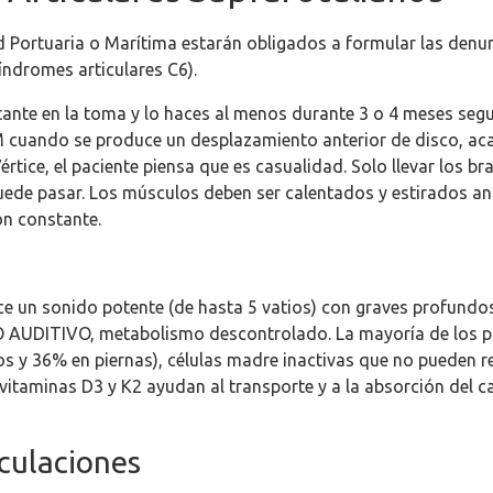
d Portuaria o Marítima estarán obligados a formular las denunc
índromes articulares C6).
tante en la toma y lo haces al menos durante 3 o 4 meses se
ATM cuando se produce un desplazamiento anterior de disco, 
értice, el paciente piensa que es casualidad. Solo llevar los br
ede pasar. Los músculos deben ser calentados y estirados ante
ón constante.
e un sonido potente (de hasta 5 vatios) con graves profundos
O AUDITIVO, metabolismo descontrolado. La mayoría de los p
 y 36% en piernas), células madre inactivas que no pueden re
s vitaminas D3 y K2 ayudan al transporte y a la absorción del 
iculaciones