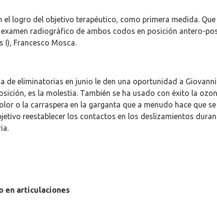
 el logro del objetivo terapéutico, como primera medida. Que 
l examen radiográfico de ambos codos en posición antero-poste
is I), Francesco Mosca.
ha de eliminatorias en junio le den una oportunidad a Giovann
osición, es la molestia. También se ha usado con éxito la ozono
 dolor o la carraspera en la garganta que a menudo hace que se 
tivo reestablecer los contactos en los deslizamientos dura
ia.
 en articulaciones