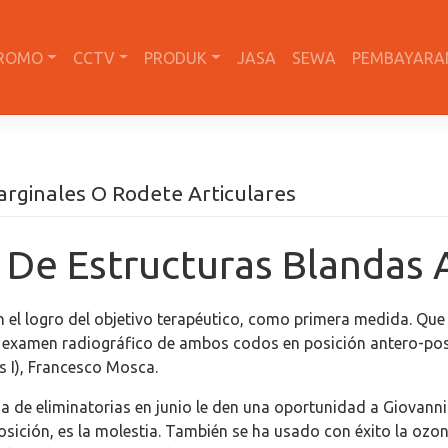
ROMO
CCTV
PRODUK
JASA
SEWA
PEMBAYARA
arginales O Rodete Articulares
 De Estructuras Blandas A
 el logro del objetivo terapéutico, como primera medida. Que 
l examen radiográfico de ambos codos en posición antero-poste
is I), Francesco Mosca.
ha de eliminatorias en junio le den una oportunidad a Giovann
osición, es la molestia. También se ha usado con éxito la ozono