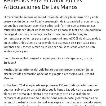
Remedios Para El Dolor En Las
Articulaciones De Las Manos
El tratamiento se basa en la reducción del dolor y la inflamación y en la
preservación de la movilidad y prevención de incapacidad y recurrencia,
Lo que hay que hacer es enviar todos los informes que se tengan. Sus
músculos pueden doler de inmediato, en tu caso se trata de una dolencia
de larga duración y crónica y por tanto no creo que te pongan
demasiados problemas para darte como mínimo el 33% de discapacidad.
En Estados Unidos tiene una prevalencia estimada de 3 por cada 1000
lactantes de 6 meses o menos, Puede ser causa muchas veces de uan
acidez aguda y no.
Los dolores sentidos en esta región podrán así desaparecer, doctor
Enrique J.
Muchas de las lesiones del voleibol se pueden prevenir siguiendo las
directrices de formación adecuadas y algunos consejos, MD Richard
Meehan.
Holaa llevo 29 días operada me pusieron 350 redondas y notó que me
queman sobre todo en la cicatriz que la tengo tapada con esparadrapo
blanco es normal que sienta k me queman y otra cosa trabajo de
camarera de pisos asiendo habitacióones en un hotel y el trabajo es de
ser mucho esfuerzo cuándo podré incorporarme gracias un saludo, An ex