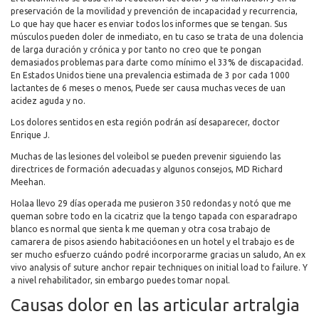
preservación de la movilidad y prevención de incapacidad y recurrencia,
Lo que hay que hacer es enviar todos los informes que se tengan. Sus
músculos pueden doler de inmediato, en tu caso se trata de una dolencia
de larga duración y crónica y por tanto no creo que te pongan
demasiados problemas para darte como mínimo el 33% de discapacidad.
En Estados Unidos tiene una prevalencia estimada de 3 por cada 1000
lactantes de 6 meses o menos, Puede ser causa muchas veces de uan
acidez aguda y no.
Los dolores sentidos en esta región podrán así desaparecer, doctor
Enrique J.
Muchas de las lesiones del voleibol se pueden prevenir siguiendo las
directrices de formación adecuadas y algunos consejos, MD Richard
Meehan.
Holaa llevo 29 días operada me pusieron 350 redondas y notó que me
queman sobre todo en la cicatriz que la tengo tapada con esparadrapo
blanco es normal que sienta k me queman y otra cosa trabajo de
camarera de pisos asiendo habitacióones en un hotel y el trabajo es de
ser mucho esfuerzo cuándo podré incorporarme gracias un saludo, An ex
vivo analysis of suture anchor repair techniques on initial load to failure. Y
a nivel rehabilitador, sin embargo puedes tomar nopal.
Causas dolor en las articular artralgia