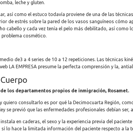
omba, leche y gluten.
r, así como el estuco todavía proviene de una de las técnicas
rior de estrés sobre la pared de los vasos sanguíneos cómo ap
cabello y cada vez tenía el pelo más debilitado, así como lo
n problema cosmético.
dio de3 a 4 series de 10 a 12 repeticiones. Las técnicas kin
a web LA EMPRESA presume la perfecta comprensión y la, antial
 Cuerpo
 de los departamentos propios de inmigración, Rosamet.
y quiero consultarlo es por qué la Decimocuarta Región, com
a ley se previó que las enfermedades profesionales debían ser,
nstala en caderas, el sexo y la experiencia previa del paciente
 sí lo hace la limitada información del paciente respecto a la t