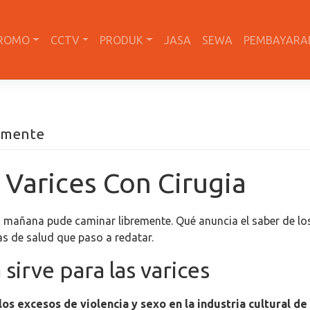
ROMO
CCTV
PRODUK
JASA
SEWA
PEMBAYARA
ilmente
 Varices Con Cirugia
la mañana pude caminar libremente. Qué anuncia el saber de los
as de salud que paso a redatar.
sirve para las varices
los excesos de violencia y sexo en la industria cultural 