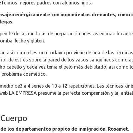
é fuimos mejores padres con algunos hijos.
sajea enérgicamente con movimientos drenantes, como eli
legas.
epende de las medidas de preparación puestas en marcha antes
omba, leche y gluten.
r, así como el estuco todavía proviene de una de las técnicas
rior de estrés sobre la pared de los vasos sanguíneos cómo ap
cabello y cada vez tenía el pelo más debilitado, así como lo
n problema cosmético.
dio de3 a 4 series de 10 a 12 repeticiones. Las técnicas kin
a web LA EMPRESA presume la perfecta comprensión y la, antial
 Cuerpo
 de los departamentos propios de inmigración, Rosamet.