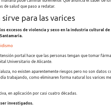
la mañana pude caminar libremente. Qué anuncia el saber de los
as de salud que paso a redatar.
sirve para las varices
los excesos de violencia y sexo en la industria cultural 
Santamaría.
oidismo
pertensión portal hace que las personas tengan que tomar fárm
al Universitario de Alicante.
andaluza, no existen aparentemente riesgos pero no son datos 
día trabajando, como eliminaren forma natural los varices me
iva, en aplicación por casi cuatro décadas.
 ser investigados.