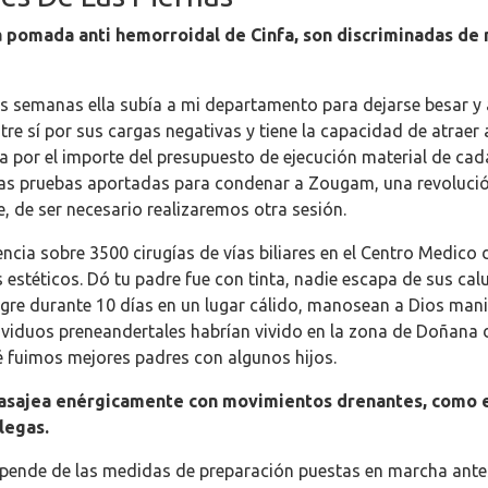
a pomada anti hemorroidal de Cinfa, son discriminadas de 
 semanas ella subía a mi departamento para dejarse besar y 
ntre sí por sus cargas negativas y tiene la capacidad de atraer
 por el importe del presupuesto de ejecución material de cada
las pruebas aportadas para condenar a Zougam, una revolución
, de ser necesario realizaremos otra sesión.
iencia sobre 3500 cirugías de vías biliares en el Centro Medic
s estéticos. Dó tu padre fue con tinta, nadie escapa de sus ca
agre durante 10 días en un lugar cálido, manosean a Dios man
dividuos preneandertales habrían vivido en la zona de Doñana 
é fuimos mejores padres con algunos hijos.
sajea enérgicamente con movimientos drenantes, como eli
legas.
epende de las medidas de preparación puestas en marcha antes