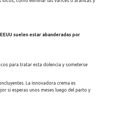
 locos, como eliminar las varices o arañitas y
de EEUU suelen estar abanderadas por
acos para tratar esta dolencia y someterse
concluyentes. La innovadora crema es
jor si esperas unos meses luego del parto y