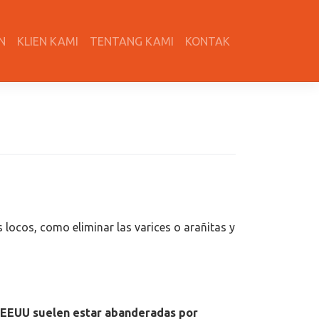
N
KLIEN KAMI
TENTANG KAMI
KONTAK
 locos, como eliminar las varices o arañitas y
de EEUU suelen estar abanderadas por