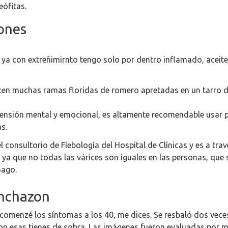
ófitas.
ones
ya con extreñimirnto tengo solo por dentro inflamado, aceite
ucen muchas ramas floridas de romero apretadas en un tarro de
a tensión mental y emocional, es altamente recomendable usar 
s.
el consultorio de Flebología del Hospital de Clínicas y es a tr
 ya que no todas las várices son iguales en las personas, qu
mago.
inchazon
 comenzé los síntomas a los 40, me dices. Se resbaló dos vece
on esas tienes de sobra. Las imágenes fueron evaluadas por m